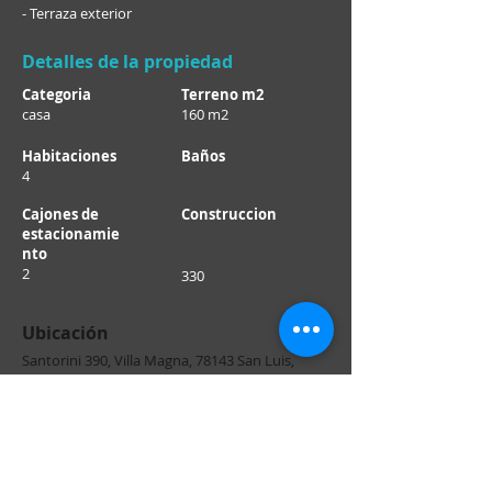
- Terraza exterior
Detalles de la propiedad
Categoria
Terreno m2
casa
160 m2
Habitaciones
Baños
4
Cajones de
Construccion
estacionamie
nto
2
330
Ubicación
Santorini 390, Villa Magna, 78143 San Luis,
S.L.P., México